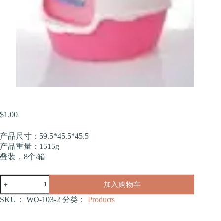
$
1.00
产品尺寸：59.5*45.5*45.5
产品重量：1515g
叠装，8个/箱
全
加入购物车
封
闭
SKU：
WO-103-2
分类：
Products
猫
砂