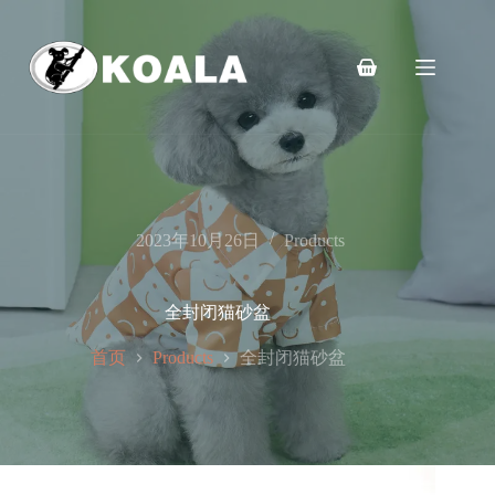
跳
至
内
购
容
物
车
2023年10月26日
Products
全封闭猫砂盆
首页
全封闭猫砂盆
Products