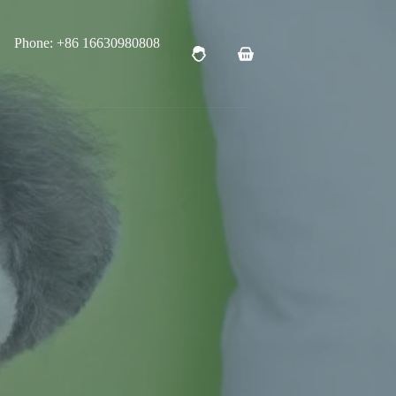
Phone: +86 16630980808
购
物
车