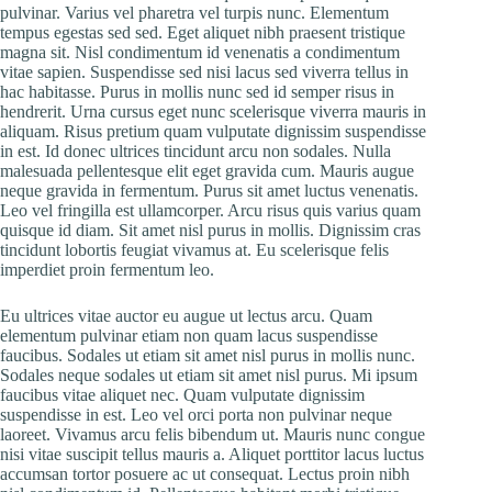
pulvinar. Varius vel pharetra vel turpis nunc. Elementum
tempus egestas sed sed. Eget aliquet nibh praesent tristique
magna sit. Nisl condimentum id venenatis a condimentum
vitae sapien. Suspendisse sed nisi lacus sed viverra tellus in
hac habitasse. Purus in mollis nunc sed id semper risus in
hendrerit. Urna cursus eget nunc scelerisque viverra mauris in
aliquam. Risus pretium quam vulputate dignissim suspendisse
in est. Id donec ultrices tincidunt arcu non sodales. Nulla
malesuada pellentesque elit eget gravida cum. Mauris augue
neque gravida in fermentum. Purus sit amet luctus venenatis.
Leo vel fringilla est ullamcorper. Arcu risus quis varius quam
quisque id diam. Sit amet nisl purus in mollis. Dignissim cras
tincidunt lobortis feugiat vivamus at. Eu scelerisque felis
imperdiet proin fermentum leo.
Eu ultrices vitae auctor eu augue ut lectus arcu. Quam
elementum pulvinar etiam non quam lacus suspendisse
faucibus. Sodales ut etiam sit amet nisl purus in mollis nunc.
Sodales neque sodales ut etiam sit amet nisl purus. Mi ipsum
faucibus vitae aliquet nec. Quam vulputate dignissim
suspendisse in est. Leo vel orci porta non pulvinar neque
laoreet. Vivamus arcu felis bibendum ut. Mauris nunc congue
nisi vitae suscipit tellus mauris a. Aliquet porttitor lacus luctus
accumsan tortor posuere ac ut consequat. Lectus proin nibh