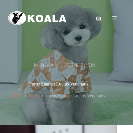
跳
至
内
购
容
物
车
koala_admin
2021年12月2日
Purus Sitamet Luctus Venenatis
首页
Dogs
Purus Sitamet Luctus Venenatis