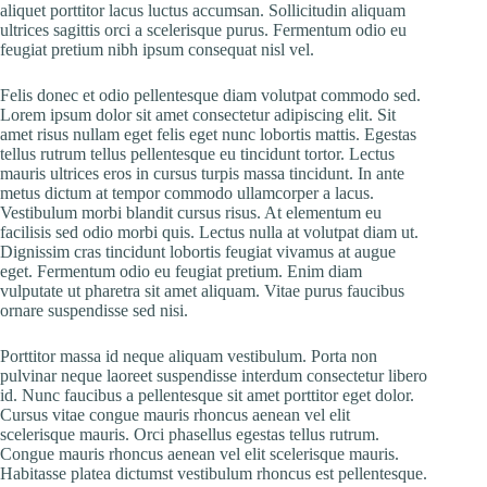
aliquet porttitor lacus luctus accumsan. Sollicitudin aliquam
ultrices sagittis orci a scelerisque purus. Fermentum odio eu
feugiat pretium nibh ipsum consequat nisl vel.
Felis donec et odio pellentesque diam volutpat commodo sed.
Lorem ipsum dolor sit amet consectetur adipiscing elit. Sit
amet risus nullam eget felis eget nunc lobortis mattis. Egestas
tellus rutrum tellus pellentesque eu tincidunt tortor. Lectus
mauris ultrices eros in cursus turpis massa tincidunt. In ante
metus dictum at tempor commodo ullamcorper a lacus.
Vestibulum morbi blandit cursus risus. At elementum eu
facilisis sed odio morbi quis. Lectus nulla at volutpat diam ut.
Dignissim cras tincidunt lobortis feugiat vivamus at augue
eget. Fermentum odio eu feugiat pretium. Enim diam
vulputate ut pharetra sit amet aliquam. Vitae purus faucibus
ornare suspendisse sed nisi.
Porttitor massa id neque aliquam vestibulum. Porta non
pulvinar neque laoreet suspendisse interdum consectetur libero
id. Nunc faucibus a pellentesque sit amet porttitor eget dolor.
Cursus vitae congue mauris rhoncus aenean vel elit
scelerisque mauris. Orci phasellus egestas tellus rutrum.
Congue mauris rhoncus aenean vel elit scelerisque mauris.
Habitasse platea dictumst vestibulum rhoncus est pellentesque.