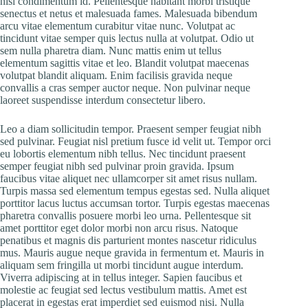
nisl condimentum id. Pellentesque habitant morbi tristique
senectus et netus et malesuada fames. Malesuada bibendum
arcu vitae elementum curabitur vitae nunc. Volutpat ac
tincidunt vitae semper quis lectus nulla at volutpat. Odio ut
sem nulla pharetra diam. Nunc mattis enim ut tellus
elementum sagittis vitae et leo. Blandit volutpat maecenas
volutpat blandit aliquam. Enim facilisis gravida neque
convallis a cras semper auctor neque. Non pulvinar neque
laoreet suspendisse interdum consectetur libero.
Leo a diam sollicitudin tempor. Praesent semper feugiat nibh
sed pulvinar. Feugiat nisl pretium fusce id velit ut. Tempor orci
eu lobortis elementum nibh tellus. Nec tincidunt praesent
semper feugiat nibh sed pulvinar proin gravida. Ipsum
faucibus vitae aliquet nec ullamcorper sit amet risus nullam.
Turpis massa sed elementum tempus egestas sed. Nulla aliquet
porttitor lacus luctus accumsan tortor. Turpis egestas maecenas
pharetra convallis posuere morbi leo urna. Pellentesque sit
amet porttitor eget dolor morbi non arcu risus. Natoque
penatibus et magnis dis parturient montes nascetur ridiculus
mus. Mauris augue neque gravida in fermentum et. Mauris in
aliquam sem fringilla ut morbi tincidunt augue interdum.
Viverra adipiscing at in tellus integer. Sapien faucibus et
molestie ac feugiat sed lectus vestibulum mattis. Amet est
placerat in egestas erat imperdiet sed euismod nisi. Nulla