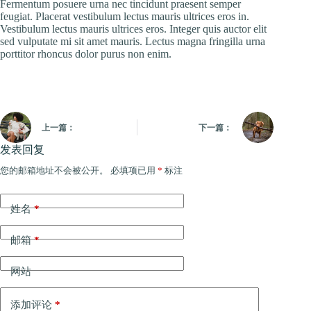
Fermentum posuere urna nec tincidunt praesent semper
feugiat. Placerat vestibulum lectus mauris ultrices eros in.
Vestibulum lectus mauris ultrices eros. Integer quis auctor elit
sed vulputate mi sit amet mauris. Lectus magna fringilla urna
porttitor rhoncus dolor purus non enim.
上一篇：
下一篇：
发表回复
您的邮箱地址不会被公开。
必填项已用
*
标注
姓名
*
邮箱
*
网站
添加评论
*