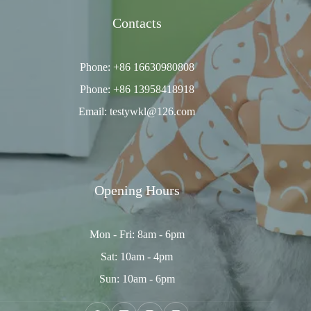
Contacts
Phone: +86 16630980808
Phone: +86 13958418918
Email: testywkl@126.com
Opening Hours
Mon - Fri: 8am - 6pm
Sat: 10am - 4pm
Sun: 10am - 6pm