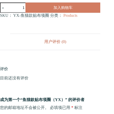
鱼
加入购物车
猫
款
SKU：
YX-鱼猫款贴布项圈
分类：
Products
贴
布
项
圈
（YX）
用户评价 (0)
数
量
评价
目前还没有评价
成为第一个“鱼猫款贴布项圈（YX）” 的评价者
您的邮箱地址不会被公开。
必填项已用
*
标注