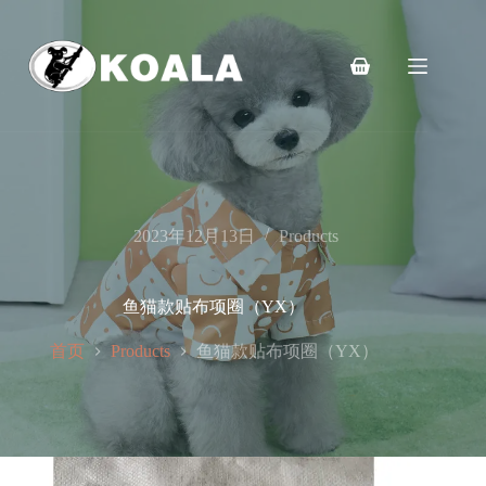
跳
至
内
购
容
物
车
2023年12月13日
Products
鱼猫款贴布项圈（YX）
首页
鱼猫款贴布项圈（YX）
Products