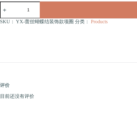
蕾
丝
蝴
蝶
SKU：
YX-蕾丝蝴蝶结装饰款项圈
分类：
Products
结
装
饰
款
项
圈
（YX）
数
量
评价
目前还没有评价