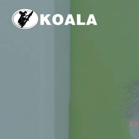
跳
至
内
容
首页