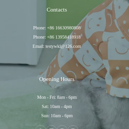
Contacts
Phone: +86 16630980808
Phone: +86 13958418918
Email: testywkl@126.com
Opening Hours
Mon - Fri: 8am - 6pm
Sat: 10am - 4pm
Sun: 10am - 6pm