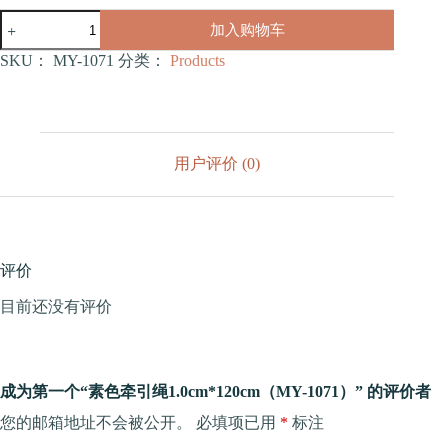
素
加入购物车
色
牵
SKU：
MY-1071
分类：
Products
引
绳
1.0cm*120cm（MY-
1071）
数
用户评价 (0)
量
评价
目前还没有评价
成为第一个“素色牵引绳1.0cm*120cm（MY-1071）” 的评价者
您的邮箱地址不会被公开。
必填项已用
*
标注