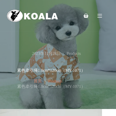
跳
至
内
购
容
物
车
2023年11月28日
Products
素色牵引绳1.0cm*120cm（MY-1071）
首页
Products
素色牵引绳1.0cm*120cm（MY-1071）