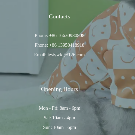
Contacts
Phone: +86 16630980808
Phone: +86 13958418918
Email: testywkl@126.com
Opening Hours
Mon - Fri: 8am - 6pm
Sat: 10am - 4pm
Sun: 10am - 6pm