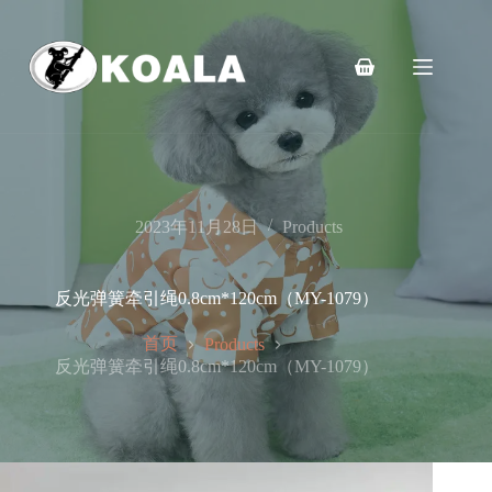
跳
至
内
购
容
物
车
2023年11月28日
Products
反光弹簧牵引绳0.8cm*120cm（MY-1079）
首页
Products
反光弹簧牵引绳0.8cm*120cm（MY-1079）