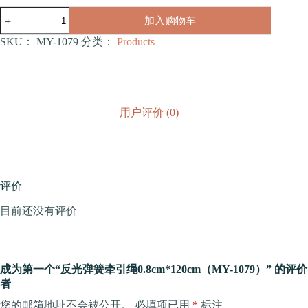
反
加入购物车
光
弹
SKU：
MY-1079
分类：
Products
簧
牵
引
绳
0.8cm*120cm（MY-
用户评价 (0)
1079）
数
量
评价
目前还没有评价
成为第一个“反光弹簧牵引绳0.8cm*120cm（MY-1079）” 的评价
者
您的邮箱地址不会被公开。
必填项已用
*
标注