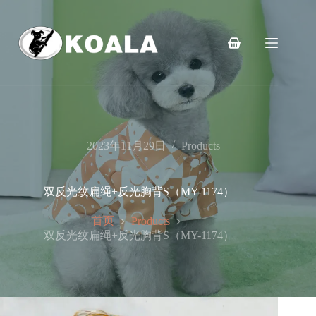
跳
至
内
购
容
物
车
2023年11月29日
Products
双反光纹扁绳+反光胸背S（MY-1174）
首页
Products
双反光纹扁绳+反光胸背S（MY-1174）