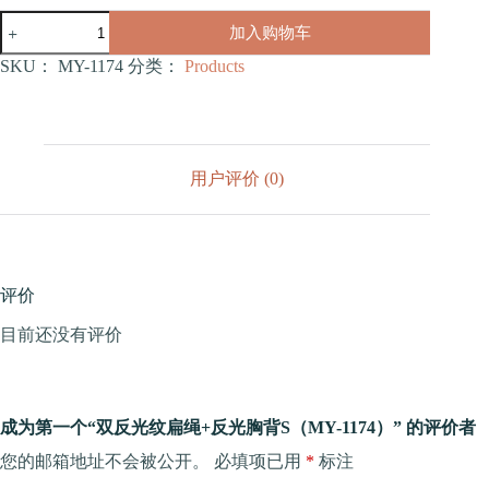
双
加入购物车
反
光
SKU：
MY-1174
分类：
Products
纹
扁
绳
+反
光
用户评价 (0)
胸
背
S（MY-
1174）
数
量
评价
目前还没有评价
成为第一个“双反光纹扁绳+反光胸背S（MY-1174）” 的评价者
您的邮箱地址不会被公开。
必填项已用
*
标注