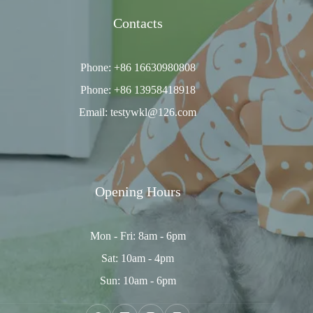
Contacts
Phone: +86 16630980808
Phone: +86 13958418918
Email: testywkl@126.com
Opening Hours
Mon - Fri: 8am - 6pm
Sat: 10am - 4pm
Sun: 10am - 6pm