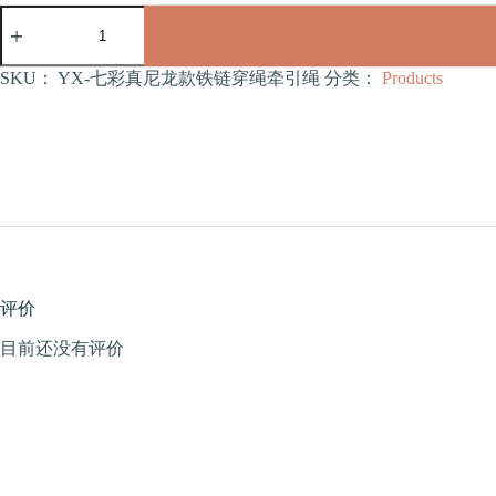
七
彩
真
尼
SKU：
YX-七彩真尼龙款铁链穿绳牵引绳
分类：
Products
龙
款
铁
链
穿
绳
牵
引
绳
（YX）
评价
数
量
目前还没有评价