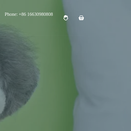
Phone: +86 16630980808
购
物
车