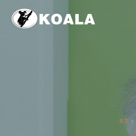
跳
至
内
容
首页