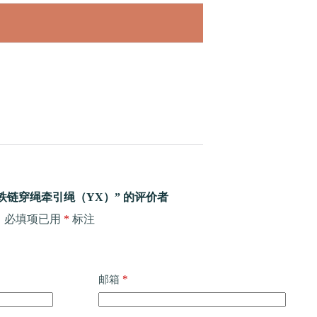
铁链穿绳牵引绳（YX）” 的评价者
。
必填项已用
*
标注
*
邮箱