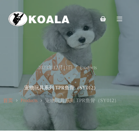
跳
至
内
购
容
物
车
2023年12月11日
Products
宠物玩具系列 TPR鱼骨（SY012）
首页
宠物玩具系列 TPR鱼骨（SY012）
Products