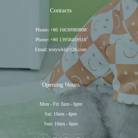
Contacts
Phone: +86 16630980808
Phone: +86 13958418918
Email: testywkl@126.com
Opening Hours
Mon - Fri: 8am - 6pm
Sat: 10am - 4pm
Sun: 10am - 6pm