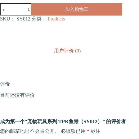
宠
加入购物车
物
玩
SKU：
SY012
分类：
Products
具
系
列
TPR
鱼
用户评价 (0)
骨
（SY012）
数
量
评价
目前还没有评价
成为第一个“宠物玩具系列 TPR鱼骨（SY012）” 的评价者
您的邮箱地址不会被公开。
必填项已用
*
标注