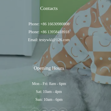
Contacts
Phone: +86 16630980808
Phone: +86 13958418918
Email: testywkl@126.com
Opening Hours
Mon - Fri: 8am - 6pm
Sat: 10am - 4pm
Sun: 10am - 6pm