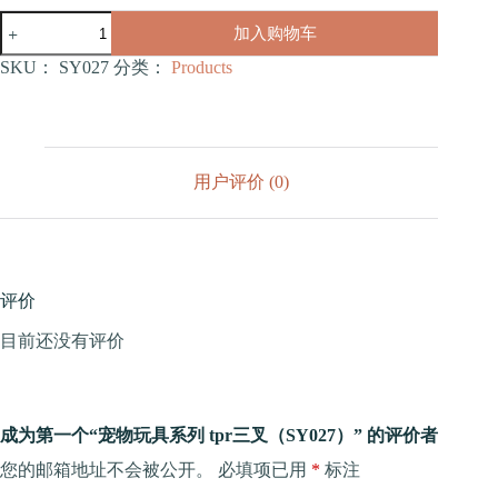
宠
加入购物车
物
玩
SKU：
SY027
分类：
Products
具
系
列
tpr
三
用户评价 (0)
叉
（SY027）
数
量
评价
目前还没有评价
成为第一个“宠物玩具系列 tpr三叉（SY027）” 的评价者
您的邮箱地址不会被公开。
必填项已用
*
标注