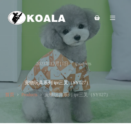
跳
至
内
购
容
物
车
2023年12月11日
Products
宠物玩具系列 tpr三叉（SY027）
首页
宠物玩具系列 tpr三叉（SY027）
Products