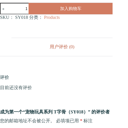
宠
加入购物车
物
玩
SKU：
SY018
分类：
Products
具
系
列
T
字
用户评价 (0)
骨
（SY018）
数
量
评价
目前还没有评价
成为第一个“宠物玩具系列 T字骨（SY018）” 的评价者
您的邮箱地址不会被公开。
必填项已用
*
标注