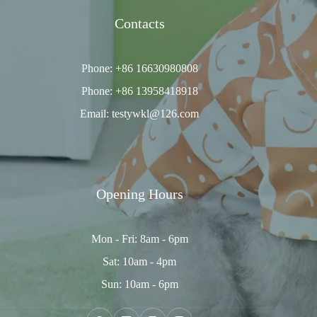
Contacts
Phone: +86 16630980808
Phone: +86 13958418918
Email: testywkl@126.com
Opening Hours
Mon - Fri: 8am - 6pm
Sat: 10am - 4pm
Sun: 10am - 6pm