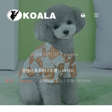
跳
至
内
购
容
物
车
2023年12月11日
Products
宠物玩具系列 T字骨（SY018）
首页
宠物玩具系列 T字骨（SY018）
Products