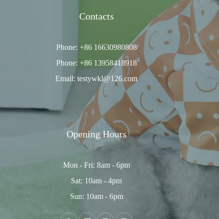
Contacts
Phone: +86 16630980808
Phone: +86 13958418918
Email: testywkl@126.com
Opening Hours
Mon - Fri: 8am - 6pm
Sat: 10am - 4pm
Sun: 10am - 6pm