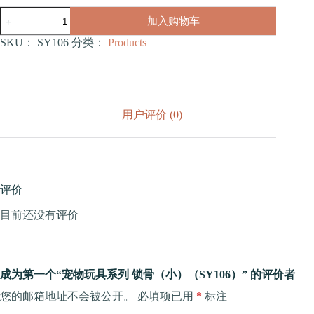
宠
加入购物车
物
玩
SKU：
SY106
分类：
Products
具
系
列
锁
骨
用户评价 (0)
（小）
（SY106）
数
量
评价
目前还没有评价
成为第一个“宠物玩具系列 锁骨（小）（SY106）” 的评价者
您的邮箱地址不会被公开。
必填项已用
*
标注