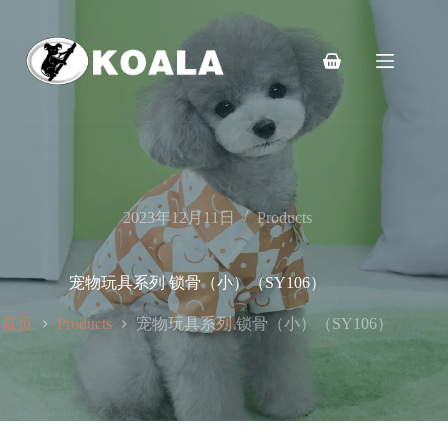
跳
至
内
购
容
物
车
2023年12月11日
Products
宠物玩具系列 锁骨（小）（SY106）
首页
宠物玩具系列 锁骨（小）（SY106）
Products