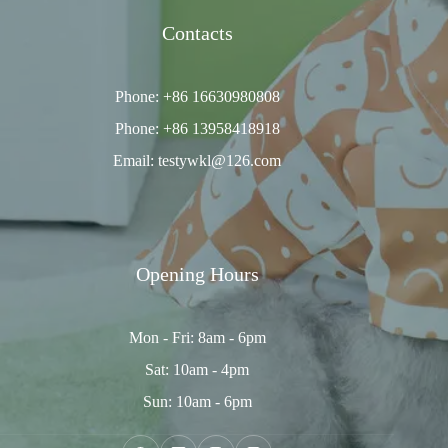
Contacts
Phone: +86 16630980808
Phone: +86 13958418918
Email: testywkl@126.com
Opening Hours
Mon - Fri: 8am - 6pm
Sat: 10am - 4pm
Sun: 10am - 6pm