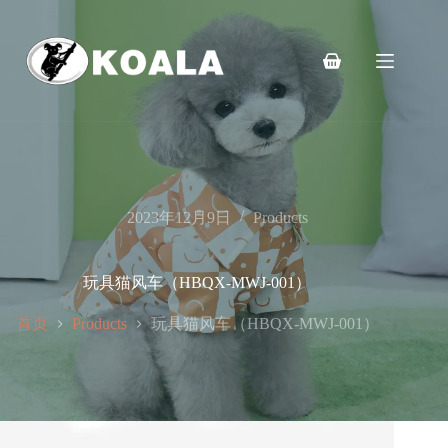
跳
至
内
购
容
物
车
2023年12月9日
Products
玩具猫风车（HBQX-MWJ-001）
首页
玩具猫风车（HBQX-MWJ-001）
Products