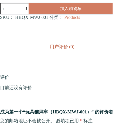
玩
加入购物车
具
猫
SKU：
HBQX-MWJ-001
分类：
Products
风
车
（HBQX-
MWJ-
001）
用户评价 (0)
数
量
评价
目前还没有评价
成为第一个“玩具猫风车（HBQX-MWJ-001）” 的评价者
您的邮箱地址不会被公开。
必填项已用
*
标注