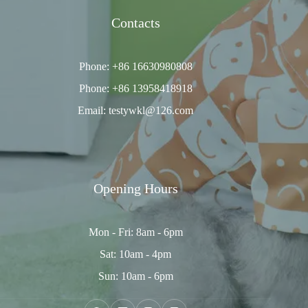
Contacts
Phone: +86 16630980808
Phone: +86 13958418918
Email: testywkl@126.com
Opening Hours
Mon - Fri: 8am - 6pm
Sat: 10am - 4pm
Sun: 10am - 6pm