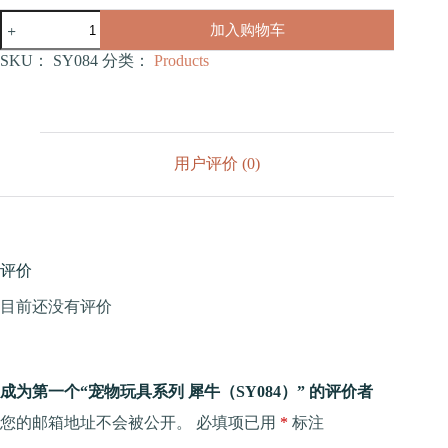
宠
加入购物车
物
玩
SKU：
SY084
分类：
Products
具
系
列
犀
牛
用户评价 (0)
（SY084）
数
量
评价
目前还没有评价
成为第一个“宠物玩具系列 犀牛（SY084）” 的评价者
您的邮箱地址不会被公开。
必填项已用
*
标注