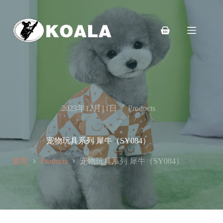
跳
至
内
购
容
物
车
2023年12月11日
Products
宠物玩具系列 犀牛（SY084）
首页
宠物玩具系列 犀牛（SY084）
Products