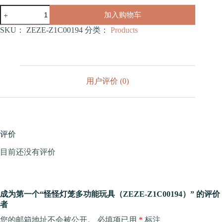
怪
加入购物车
怪
灯
SKU：
ZEZE-Z1C00194
分类：
Products
笼
多
功
能
玩
用户评价 (0)
具
（ZEZE-
Z1C00194）
数
量
评价
目前还没有评价
成为第一个“怪怪灯笼多功能玩具（ZEZE-Z1C00194）” 的评价
者
您的邮箱地址不会被公开。
必填项已用
*
标注