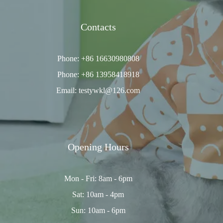
Contacts
Phone: +86 16630980808
Phone: +86 13958418918
Email: testywkl@126.com
Opening Hours
Mon - Fri: 8am - 6pm
Sat: 10am - 4pm
Sun: 10am - 6pm