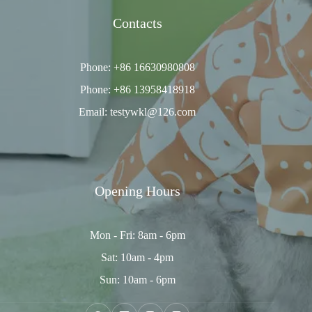
Contacts
Phone: +86 16630980808
Phone: +86 13958418918
Email: testywkl@126.com
Opening Hours
Mon - Fri: 8am - 6pm
Sat: 10am - 4pm
Sun: 10am - 6pm