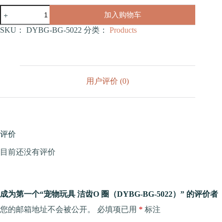
宠
加入购物车
物
玩
SKU：
DYBG-BG-5022
分类：
Products
具
洁
齿
O
圈
用户评价 (0)
（DYBG-
BG-
5022）
数
量
评价
目前还没有评价
成为第一个“宠物玩具 洁齿O 圈（DYBG-BG-5022）” 的评价者
您的邮箱地址不会被公开。
必填项已用
*
标注