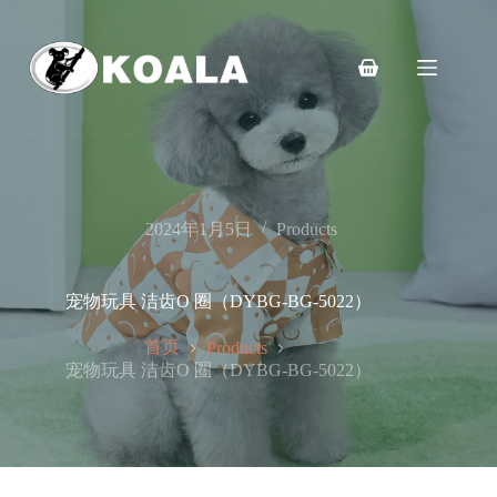
跳
至
内
购
容
物
车
2024年1月5日
Products
宠物玩具 洁齿O 圈（DYBG-BG-5022）
首页
Products
宠物玩具 洁齿O 圈（DYBG-BG-5022）