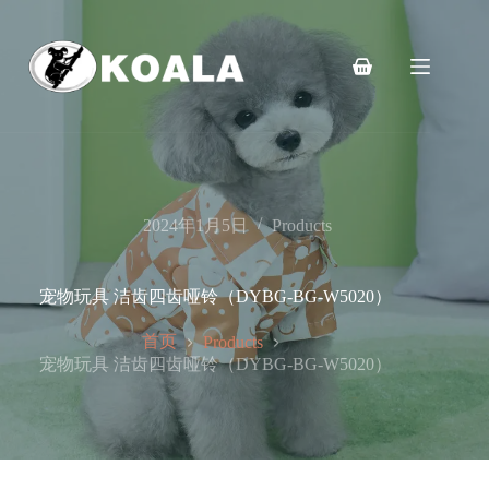
跳
至
内
购
容
物
车
2024年1月5日
Products
宠物玩具 洁齿四齿哑铃（DYBG-BG-W5020）
首页
Products
宠物玩具 洁齿四齿哑铃（DYBG-BG-W5020）