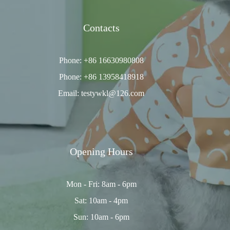
Contacts
Phone: +86 16630980808
Phone: +86 13958418918
Email: testywkl@126.com
Opening Hours
Mon - Fri: 8am - 6pm
Sat: 10am - 4pm
Sun: 10am - 6pm