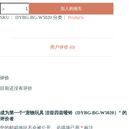
宠
加入购物车
物
玩
SKU：
DYBG-BG-W5020
分类：
Products
具
洁
齿
四
齿
用户评价 (0)
哑
铃
（DYBG-
BG-
W5020）
数
评价
量
目前还没有评价
成为第一个“宠物玩具 洁齿四齿哑铃（DYBG-BG-W5020）” 的
评价者
您的邮箱地址不会被公开。
必填项已用
*
标注