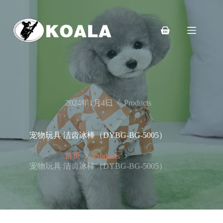
跳
至
内
购
容
物
车
2024年1月4日
Products
宠物玩具 洁齿冰棒（DYBG-BG-5005）
首页
Products
宠物玩具 洁齿冰棒（DYBG-BG-5005）