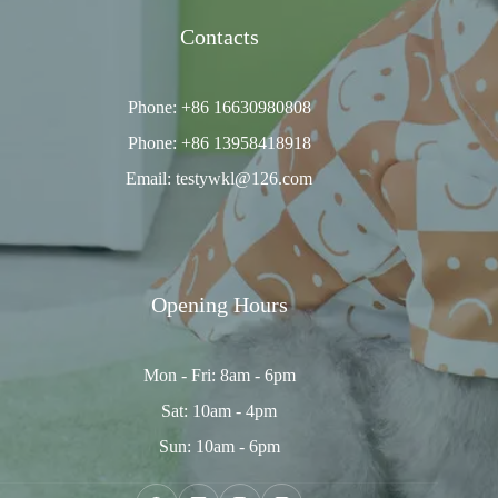
Contacts
Phone: +86 16630980808
Phone: +86 13958418918
Email: testywkl@126.com
Opening Hours
Mon - Fri: 8am - 6pm
Sat: 10am - 4pm
Sun: 10am - 6pm