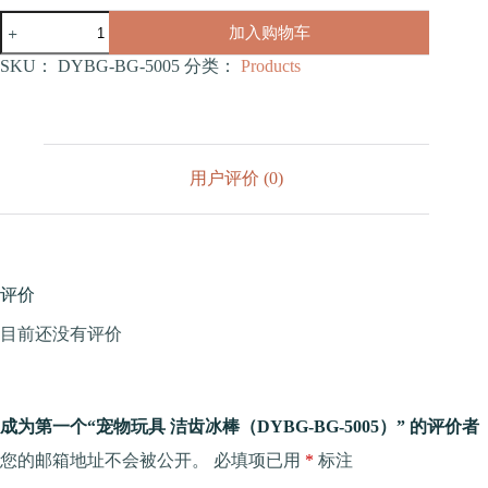
宠
加入购物车
物
玩
SKU：
DYBG-BG-5005
分类：
Products
具
洁
齿
冰
棒
用户评价 (0)
（DYBG-
BG-
5005）
数
量
评价
目前还没有评价
成为第一个“宠物玩具 洁齿冰棒（DYBG-BG-5005）” 的评价者
您的邮箱地址不会被公开。
必填项已用
*
标注