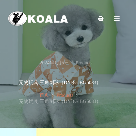
跳
至
内
购
容
物
车
2024年1月5日
Products
宠物玩具 三角刺球（DYBG-BG5083）
首页
Products
宠物玩具 三角刺球（DYBG-BG5083）