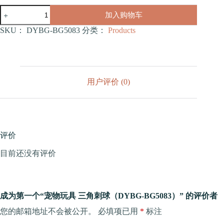
宠
加入购物车
物
玩
SKU：
DYBG-BG5083
分类：
Products
具
三
角
刺
球
用户评价 (0)
（DYBG-
BG5083）
数
量
评价
目前还没有评价
成为第一个“宠物玩具 三角刺球（DYBG-BG5083）” 的评价者
您的邮箱地址不会被公开。
必填项已用
*
标注