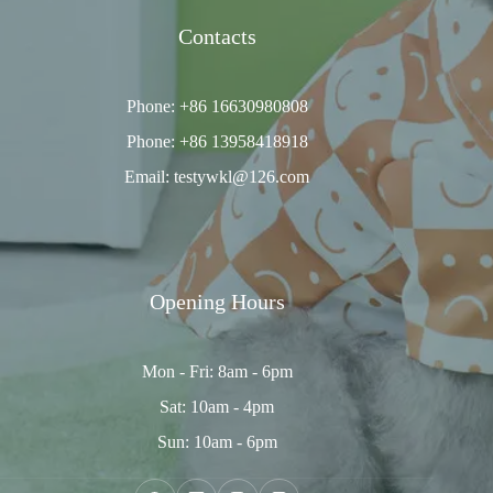
Contacts
Phone: +86 16630980808
Phone: +86 13958418918
Email: testywkl@126.com
Opening Hours
Mon - Fri: 8am - 6pm
Sat: 10am - 4pm
Sun: 10am - 6pm