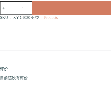
宠
物
玩
具
SKU：
XY-GJ020
分类：
Products
（XY-
GJ020）
数
量
评价
目前还没有评价