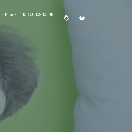
Phone: +86 16630980808
购
物
车