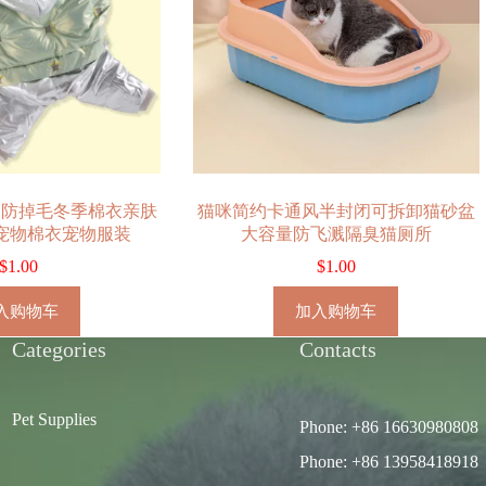
犬防掉毛冬季棉衣亲肤
猫咪简约卡通风半封闭可拆卸猫砂盆
宠物棉衣宠物服装
大容量防飞溅隔臭猫厕所
$
1.00
$
1.00
入购物车
加入购物车
Categories
Contacts
Pet Supplies
Phone: +86 16630980808
Phone: +86 13958418918