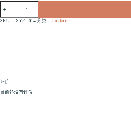
宠
物
玩
具
SKU：
XY-GJ014
分类：
Products
（XY-
GJ014）
数
量
评价
目前还没有评价