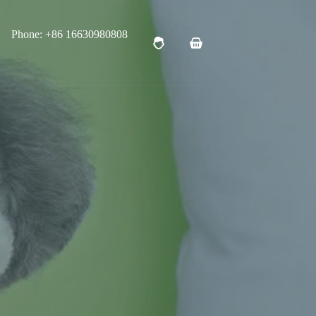
Phone: +86 16630980808
购
物
车