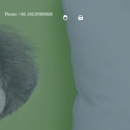
Phone: +86 16630980808
购
物
车