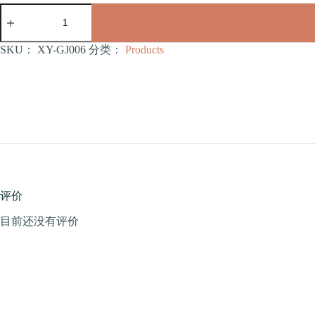
宠
物
玩
具
SKU：
XY-GJ006
分类：
Products
（XY-
GJ006）
数
量
评价
目前还没有评价