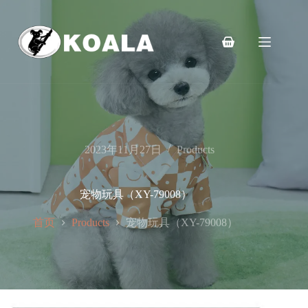
跳
至
内
购
容
物
车
2023年11月27日
Products
宠物玩具（XY-79008）
首页
宠物玩具（XY-79008）
Products