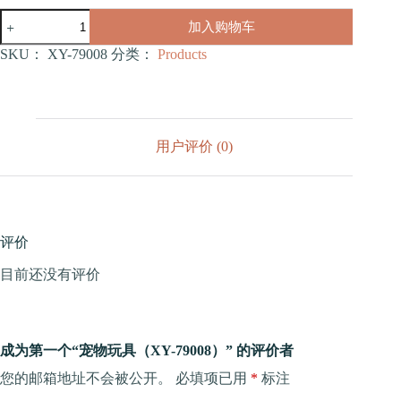
宠
加入购物车
物
玩
SKU：
XY-79008
分类：
Products
具
（XY-
79008）
数
量
用户评价 (0)
评价
目前还没有评价
成为第一个“宠物玩具（XY-79008）” 的评价者
您的邮箱地址不会被公开。
必填项已用
*
标注