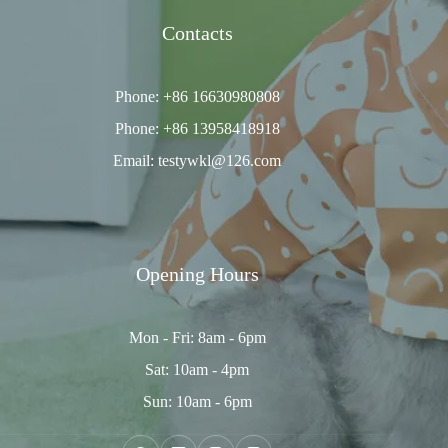
Contacts
Phone: +86 16630980808
Phone: +86 13958418918
Email: testywkl@126.com
Opening Hours
Mon - Fri: 8am - 6pm
Sat: 10am - 4pm
Sun: 10am - 6pm