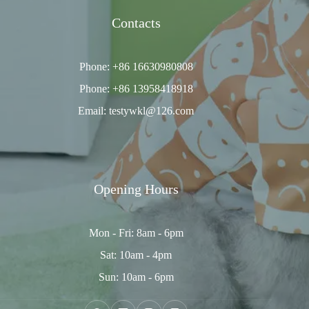
Contacts
Phone: +86 16630980808
Phone: +86 13958418918
Email: testywkl@126.com
Opening Hours
Mon - Fri: 8am - 6pm
Sat: 10am - 4pm
Sun: 10am - 6pm