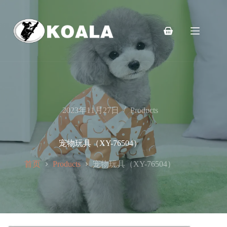
跳
至
内
购
容
物
车
2023年11月27日
Products
宠物玩具（XY-76504）
首页
宠物玩具（XY-76504）
Products