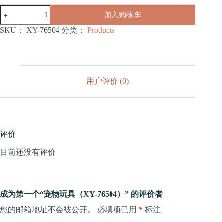
宠
加入购物车
物
玩
SKU：
XY-76504
分类：
Products
具
（XY-
76504）
数
量
用户评价 (0)
评价
目前还没有评价
成为第一个“宠物玩具（XY-76504）” 的评价者
您的邮箱地址不会被公开。
必填项已用
*
标注