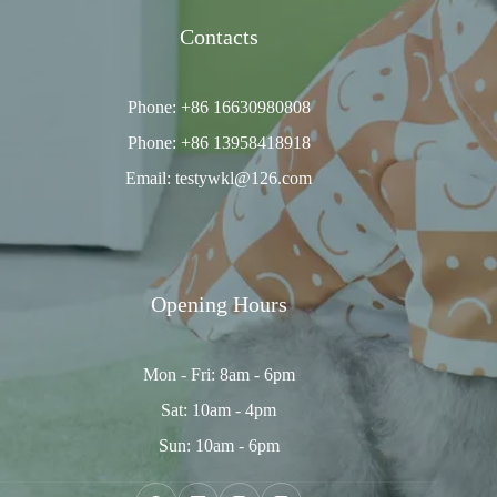
Contacts
Phone: +86 16630980808
Phone: +86 13958418918
Email: testywkl@126.com
Opening Hours
Mon - Fri: 8am - 6pm
Sat: 10am - 4pm
Sun: 10am - 6pm