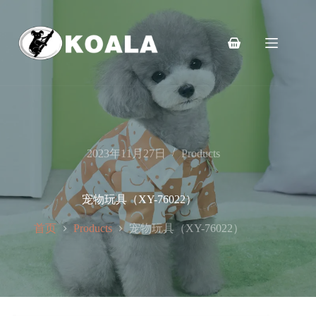
跳
至
内
购
容
物
车
2023年11月27日
Products
宠物玩具（XY-76022）
首页
宠物玩具（XY-76022）
Products