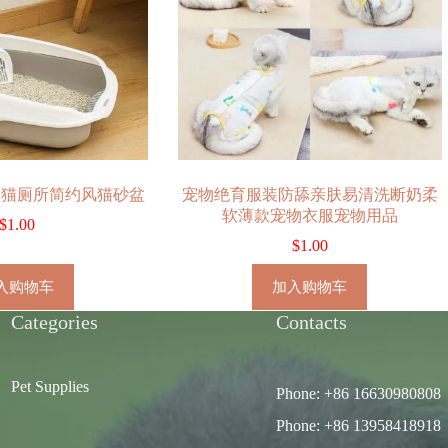
咪猫厕所简约风猫砂盆
宠物绝育服装防舔亲肤易清洗断奶柔
软薄款宠物衣服宠物用品
$
1.00
$
1.00
入购物车
加入购物车
Categories
Contacts
Pet Supplies
Phone: +86 16630980808
Phone: +86 13958418918