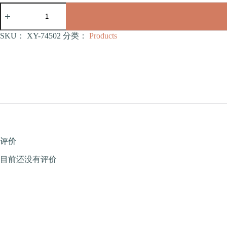
宠
物
玩
具
SKU：
XY-74502
分类：
Products
（XY-
74502）
数
量
评价
目前还没有评价