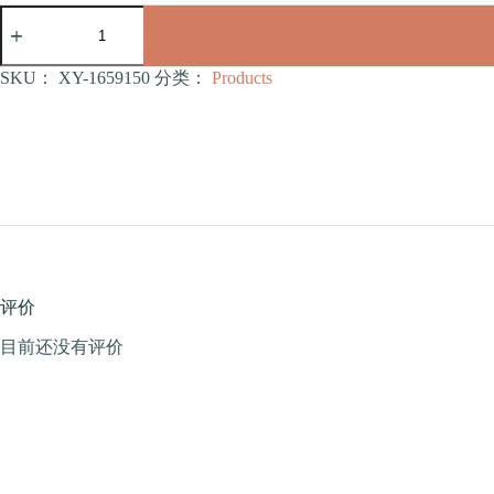
宠
物
玩
具
SKU：
XY-1659150
分类：
Products
（XY-
1659150）
数
量
评价
目前还没有评价