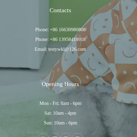
Contacts
Phone: +86 16630980808
Phone: +86 13958418918
Email: testywkl@126.com
Opening Hours
Mon - Fri: 8am - 6pm
Sat: 10am - 4pm
Sun: 10am - 6pm