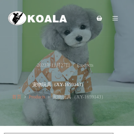
跳
至
内
购
容
物
车
2023年11月27日
Products
宠物玩具（XY-1659143）
首页
宠物玩具（XY-1659143）
Products