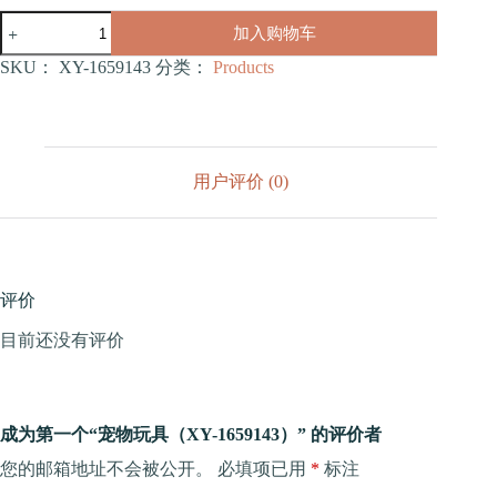
宠
加入购物车
物
玩
SKU：
XY-1659143
分类：
Products
具
（XY-
1659143）
数
量
用户评价 (0)
评价
目前还没有评价
成为第一个“宠物玩具（XY-1659143）” 的评价者
您的邮箱地址不会被公开。
必填项已用
*
标注