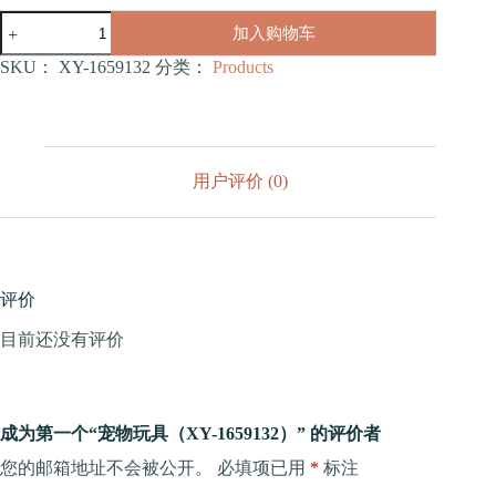
宠
加入购物车
物
玩
SKU：
XY-1659132
分类：
Products
具
（XY-
1659132）
数
量
用户评价 (0)
评价
目前还没有评价
成为第一个“宠物玩具（XY-1659132）” 的评价者
您的邮箱地址不会被公开。
必填项已用
*
标注