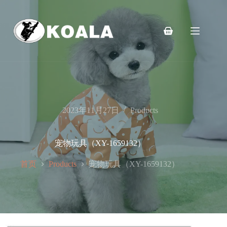
跳
至
内
购
容
物
车
2023年11月27日
Products
宠物玩具（XY-1659132）
首页
宠物玩具（XY-1659132）
Products