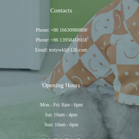
Contacts
Phone: +86 16630980808
Phone: +86 13958418918
Email: testywkl@126.com
Opening Hours
Mon - Fri: 8am - 6pm
Sat: 10am - 4pm
Sun: 10am - 6pm