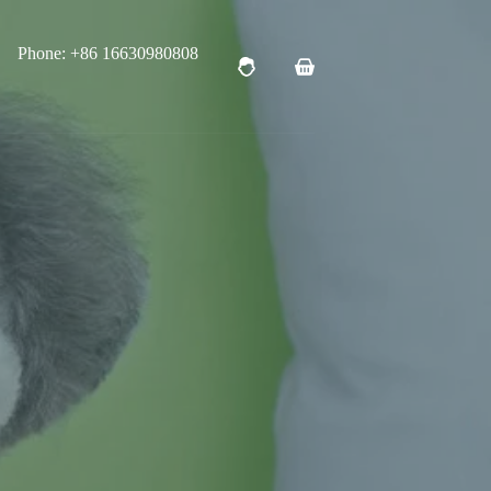
Phone: +86 16630980808
购
物
车