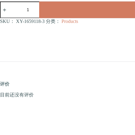
宠
物
玩
具
SKU：
XY-1659118-3
分类：
Products
（XY-
1659118-
3）
数
量
评价
目前还没有评价