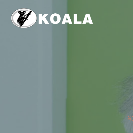
跳
至
内
容
首