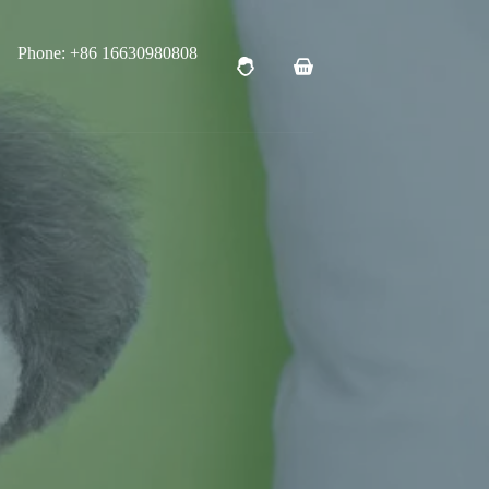
Phone: +86 16630980808
购
物
车