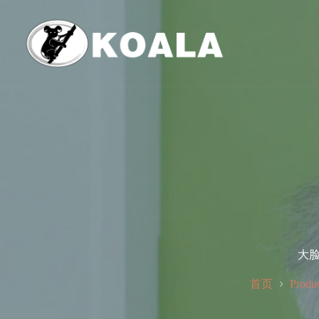
跳
至
内
容
大脸
首页
Produ