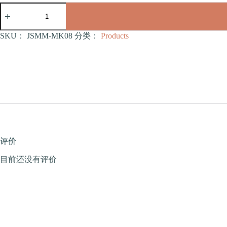
大
脸
猫
双
SKU：
JSMM-MK08
分类：
Products
爪
款
猫
爪
板
（全
剑
麻）
（JSMM-
MK08）
评价
数
量
目前还没有评价