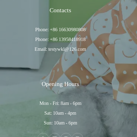
Contacts
Phone: +86 16630980808
Phone: +86 13958418918
Email: testywkl@126.com
Opening Hours
Mon - Fri: 8am - 6pm
Sat: 10am - 4pm
Sun: 10am - 6pm