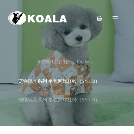
跳
至
内
购
容
物
车
2023年12月11日
Products
宠物玩具系列 半包网球杠铃（SY130）
首页
Products
宠物玩具系列 半包网球杠铃（SY130）