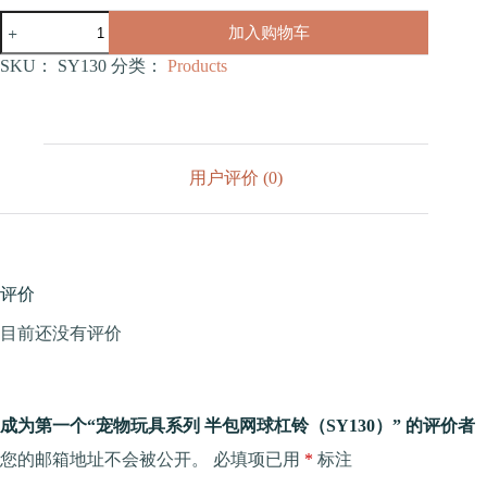
宠
加入购物车
物
玩
SKU：
SY130
分类：
Products
具
系
列
半
包
用户评价 (0)
网
球
杠
铃
（SY130）
数
评价
量
目前还没有评价
成为第一个“宠物玩具系列 半包网球杠铃（SY130）” 的评价者
您的邮箱地址不会被公开。
必填项已用
*
标注