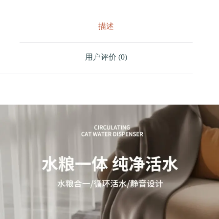
喂
食
器
描述
（WSQ618/WSQ648/WSQ678）
数
量
用户评价 (0)