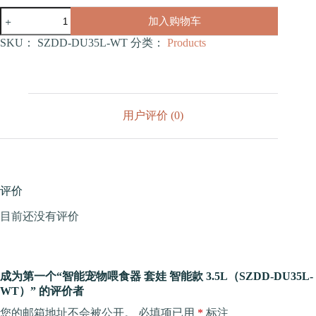
智
加入购物车
能
宠
SKU：
SZDD-DU35L-WT
分类：
Products
物
喂
食
器
套
用户评价 (0)
娃
智
能
款
3.5L（SZDD-
DU35L-
评价
WT）
数
目前还没有评价
量
成为第一个“智能宠物喂食器 套娃 智能款 3.5L（SZDD-DU35L-
WT）” 的评价者
您的邮箱地址不会被公开。
必填项已用
*
标注