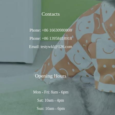
Contacts
Phone: +86 16630980808
Phone: +86 13958418918
Email: testywkl@126.com
Opening Hours
Mon - Fri: 8am - 6pm
Sat: 10am - 4pm
Sun: 10am - 6pm