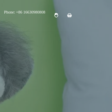
Phone: +86 16630980808
购
物
车