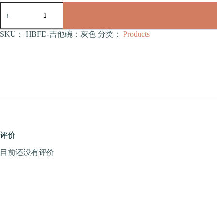
吉
他
碗：
灰
SKU：
HBFD-吉他碗：灰色
分类：
Products
色
（HBFD）
数
量
评价
目前还没有评价