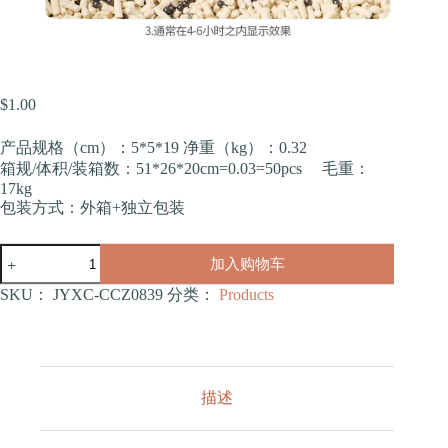
$
1.00
产品规格（cm）：5*5*19 净重（kg）：0.32
箱规/体积/装箱数：51*26*20cm=0.03=50pcs 毛重：
17kg
包装方式：外箱+独立包装
猫
加入购物车
砂
除
SKU：
JYXC-CCZ0839
分类：
Products
臭
珠
（CCZ0839）
数
量
描述