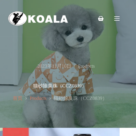
跳
至
内
购
容
物
车
2023年11月10日
Products
猫砂除臭珠（CCZ0839）
首页
猫砂除臭珠（CCZ0839）
Products