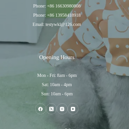
Phone: +86 16630980808
Phone: +86 13958418918
Email: testywkl@126.com
Opening Hours
Mon - Fri: 8am - 6pm
Sat: 10am - 4pm
Sun: 10am - 6pm