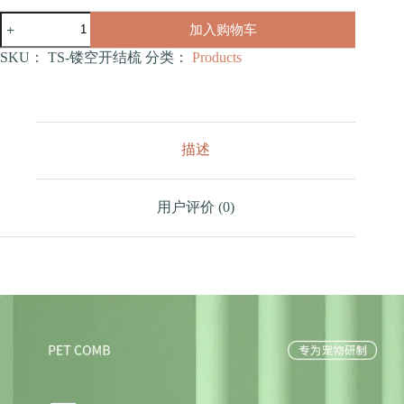
镂
加入购物车
空
开
SKU：
TS-镂空开结梳
分类：
Products
结
梳
数
量
描述
用户评价 (0)