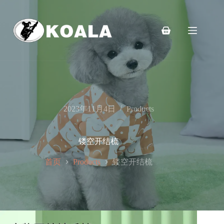
跳
至
内
购
容
物
车
2023年11月4日
Products
镂空开结梳
首页
镂空开结梳
Products