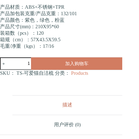
产品材质：ABS+不锈钢+TPR
产品加包装克重/产品克重：132/101
产品颜色：紫色，绿色，粉蓝
产品尺寸(mm)：210X95*60
装箱数（pcs）：120
箱规（cm）：57X43.5X59.5
毛重/净重（kgs）：17/16
可
加入购物车
爱
猫
SKU：
TS-可爱猫自洁梳
分类：
Products
自
洁
梳
数
量
描述
用户评价 (0)