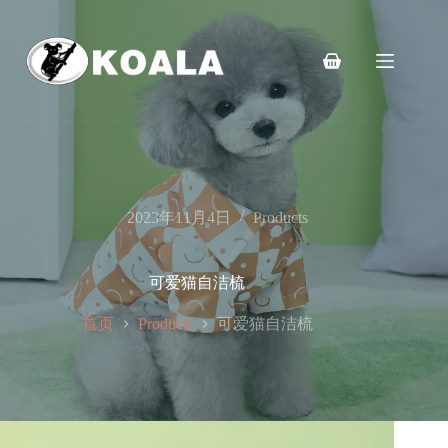
跳
至
内
购
容
物
车
2023年11月4日
Products
可爱猫自洁梳
首页
可爱猫自洁梳
Products