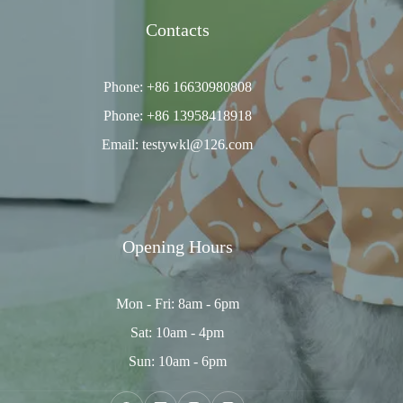
Contacts
Phone: +86 16630980808
Phone: +86 13958418918
Email: testywkl@126.com
Opening Hours
Mon - Fri: 8am - 6pm
Sat: 10am - 4pm
Sun: 10am - 6pm