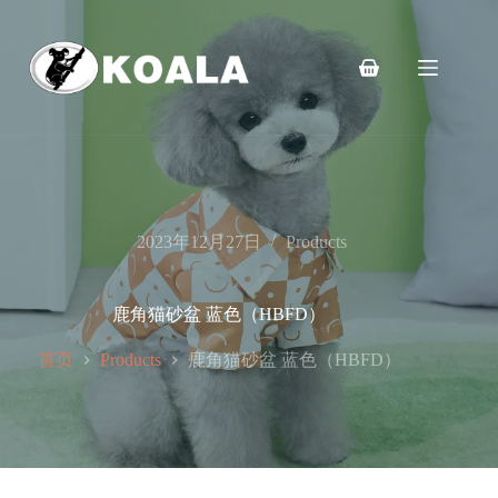
跳
至
内
购
容
物
车
2023年12月27日
Products
鹿角猫砂盆 蓝色（HBFD）
首页
鹿角猫砂盆 蓝色（HBFD）
Products