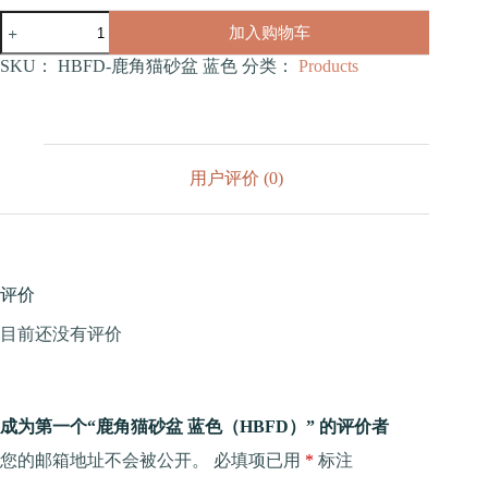
鹿
加入购物车
角
猫
SKU：
HBFD-鹿角猫砂盆 蓝色
分类：
Products
砂
盆
蓝
色
（HBFD）
用户评价 (0)
数
量
评价
目前还没有评价
成为第一个“鹿角猫砂盆 蓝色（HBFD）” 的评价者
您的邮箱地址不会被公开。
必填项已用
*
标注