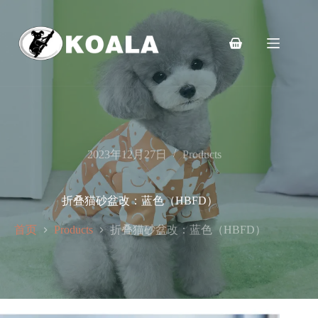
跳
至
内
购
容
物
车
2023年12月27日
Products
折叠猫砂盆改：蓝色（HBFD）
首页
折叠猫砂盆改：蓝色（HBFD）
Products