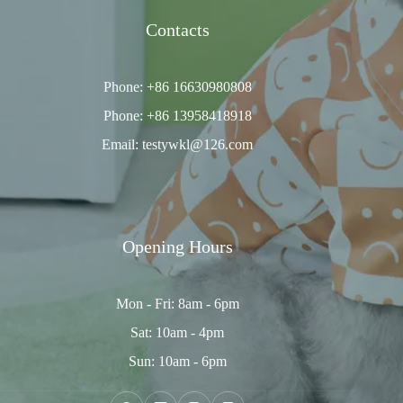
Contacts
Phone: +86 16630980808
Phone: +86 13958418918
Email: testywkl@126.com
Opening Hours
Mon - Fri: 8am - 6pm
Sat: 10am - 4pm
Sun: 10am - 6pm