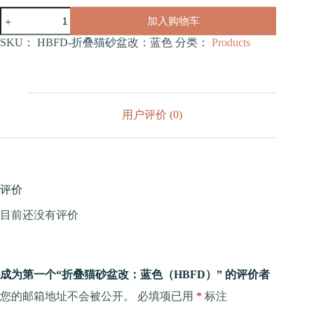
折
加入购物车
叠
猫
SKU：
HBFD-折叠猫砂盆改：蓝色
分类：
Products
砂
盆
改：
蓝
色
用户评价 (0)
（HBFD）
数
量
评价
目前还没有评价
成为第一个“折叠猫砂盆改：蓝色（HBFD）” 的评价者
您的邮箱地址不会被公开。
必填项已用
*
标注