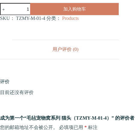
毛
加入购物车
毡
宠
SKU：
TZMY-M-01-4
分类：
Products
物
窝
系
列
猫
用户评价 (0)
头
（TZMY-
M-
01-
4）
数
评价
量
目前还没有评价
成为第一个“毛毡宠物窝系列 猫头（TZMY-M-01-4）” 的评价者
您的邮箱地址不会被公开。
必填项已用
*
标注