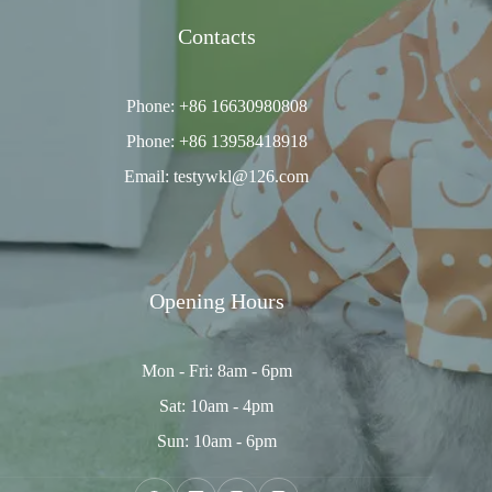
Contacts
Phone: +86 16630980808
Phone: +86 13958418918
Email: testywkl@126.com
Opening Hours
Mon - Fri: 8am - 6pm
Sat: 10am - 4pm
Sun: 10am - 6pm