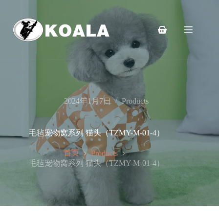
跳
至
内
购
容
物
车
2024年1月7日
Products
毛毡宠物窝系列 猫头（TZMY-M-01-4）
首页
Products
毛毡宠物窝系列 猫头（TZMY-M-01-4）