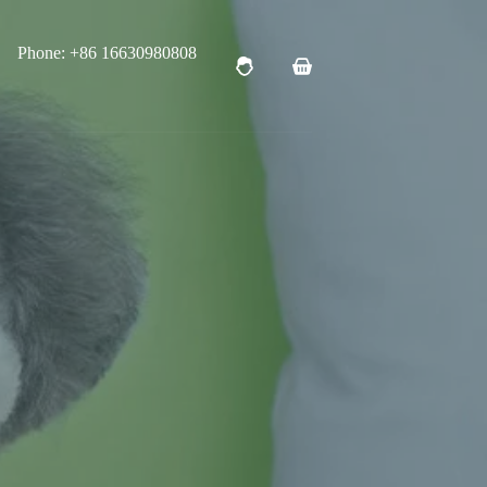
Phone: +86 16630980808
购
物
车