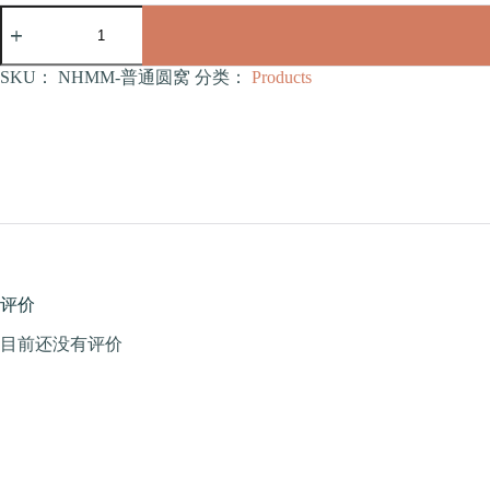
普
通
圆
窝
SKU：
NHMM-普通圆窝
分类：
Products
（NHMM）
数
量
评价
目前还没有评价