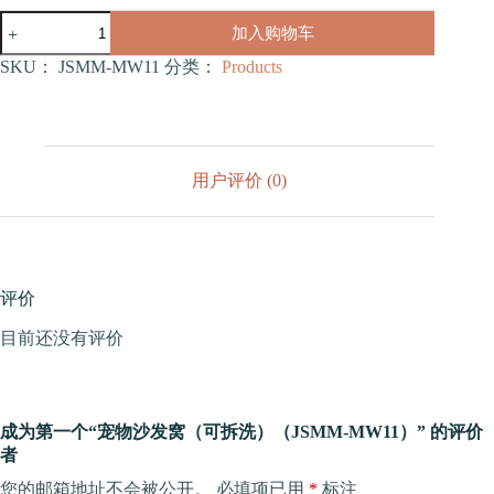
宠
加入购物车
物
沙
SKU：
JSMM-MW11
分类：
Products
发
窝
（可
拆
洗）
用户评价 (0)
（JSMM-
MW11）
数
量
评价
目前还没有评价
成为第一个“宠物沙发窝（可拆洗）（JSMM-MW11）” 的评价
者
您的邮箱地址不会被公开。
必填项已用
*
标注