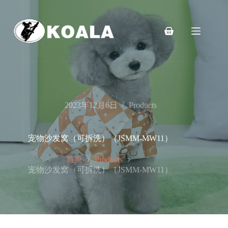
跳
至
内
购
容
物
车
2023年12月6日
Products
宠物沙发窝（可拆洗）（JSMM-MW11）
首页
Products
宠物沙发窝（可拆洗）（JSMM-MW11）