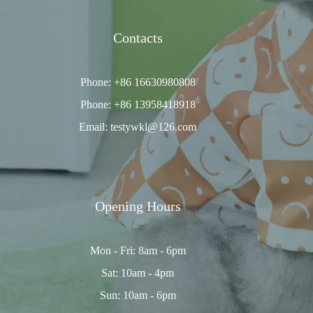
Contacts
Phone: +86 16630980808
Phone: +86 13958418918
Email: testywkl@126.com
Opening Hours
Mon - Fri: 8am - 6pm
Sat: 10am - 4pm
Sun: 10am - 6pm