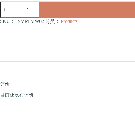
宠
物
楼
梯
SKU：
JSMM-MW02
分类：
Products
窝
中
号
（JSMM-
MW02）
数
量
评价
目前还没有评价