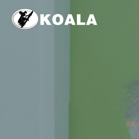
跳
至
内
容
首页