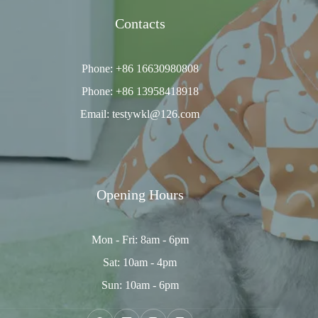
Contacts
Phone: +86 16630980808
Phone: +86 13958418918
Email: testywkl@126.com
Opening Hours
Mon - Fri: 8am - 6pm
Sat: 10am - 4pm
Sun: 10am - 6pm