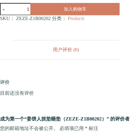
姜
加入购物车
饼
人
SKU：
ZEZE-Z1B00202
分类：
Products
抓
垫
睡
垫
（ZEZE-
用户评价 (0)
Z1B00202）
数
量
评价
目前还没有评价
成为第一个“姜饼人抓垫睡垫（ZEZE-Z1B00202）” 的评价者
您的邮箱地址不会被公开。
必填项已用
*
标注