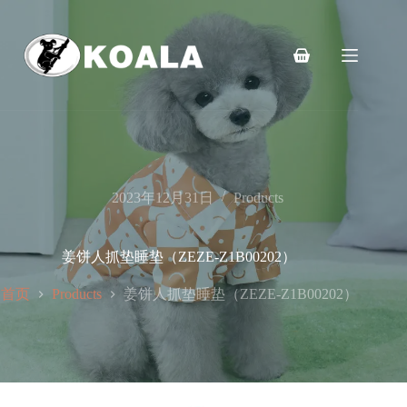
跳
至
内
购
容
物
车
2023年12月31日
Products
姜饼人抓垫睡垫（ZEZE-Z1B00202）
首页
姜饼人抓垫睡垫（ZEZE-Z1B00202）
Products