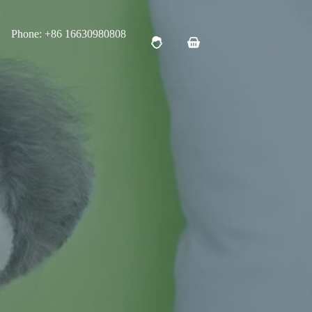
Phone: +86 16630980808
购
物
车