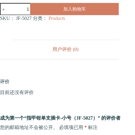
指
加入购物车
甲
钳
SKU：
JF-5027
分类：
Products
单
支
插
卡-
小
用户评价 (0)
号
（JF-
5027）
数
量
评价
目前还没有评价
成为第一个“指甲钳单支插卡-小号（JF-5027）” 的评价者
您的邮箱地址不会被公开。
必填项已用
*
标注