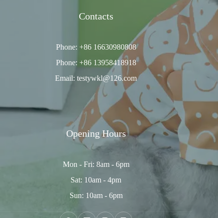
Contacts
Phone: +86 16630980808
Phone: +86 13958418918
Email: testywkl@126.com
Opening Hours
Mon - Fri: 8am - 6pm
Sat: 10am - 4pm
Sun: 10am - 6pm