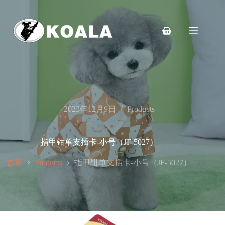
跳
至
内
购
容
物
车
2023年12月9日
Products
指甲钳单支插卡-小号（JF-5027）
首页
指甲钳单支插卡-小号（JF-5027）
Products