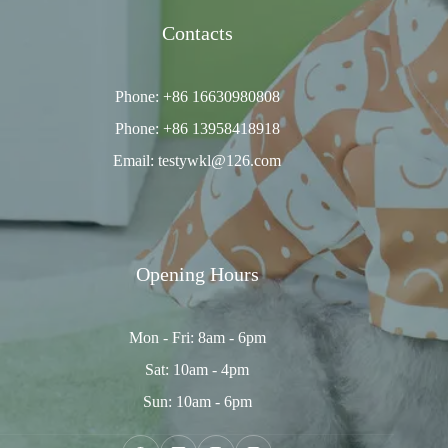
Contacts
Phone: +86 16630980808
Phone: +86 13958418918
Email: testywkl@126.com
Opening Hours
Mon - Fri: 8am - 6pm
Sat: 10am - 4pm
Sun: 10am - 6pm