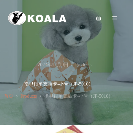
跳
至
内
购
容
物
车
2023年12月9日
Products
指甲钳单支插卡-小号（JF-5010）
首页
指甲钳单支插卡-小号（JF-5010）
Products