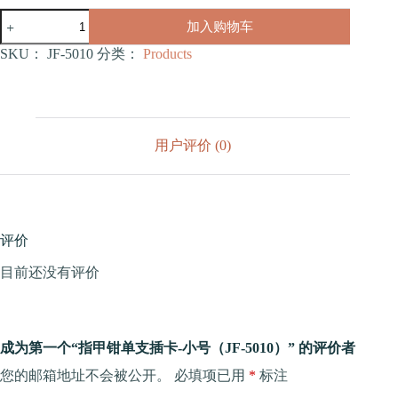
指
加入购物车
甲
钳
SKU：
JF-5010
分类：
Products
单
支
插
卡-
小
用户评价 (0)
号
（JF-
5010）
数
量
评价
目前还没有评价
成为第一个“指甲钳单支插卡-小号（JF-5010）” 的评价者
您的邮箱地址不会被公开。
必填项已用
*
标注