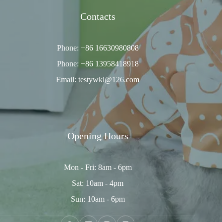
Contacts
Phone: +86 16630980808
Phone: +86 13958418918
Email: testywkl@126.com
Opening Hours
Mon - Fri: 8am - 6pm
Sat: 10am - 4pm
Sun: 10am - 6pm