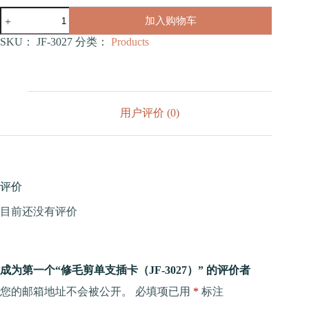
修
加入购物车
毛
剪
SKU：
JF-3027
分类：
Products
单
支
插
卡
（JF-
用户评价 (0)
3027）
数
量
评价
目前还没有评价
成为第一个“修毛剪单支插卡（JF-3027）” 的评价者
您的邮箱地址不会被公开。
必填项已用
*
标注