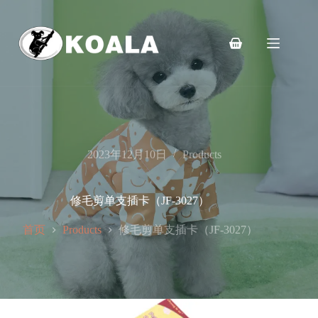
跳
至
内
购
容
物
车
2023年12月10日
Products
修毛剪单支插卡（JF-3027）
首页
修毛剪单支插卡（JF-3027）
Products